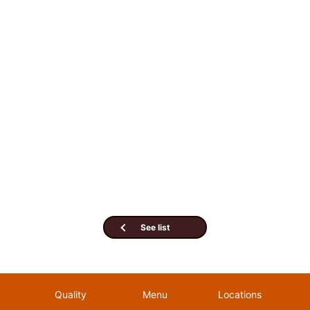
See list
Quality
Menu
Locations