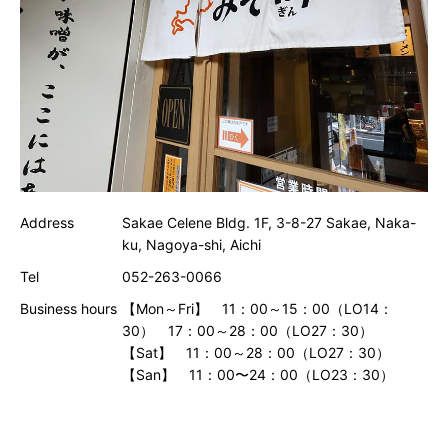
Address
Sakae Celene Bldg. 1F, 3-8-27 Sakae, Naka-
ku, Nagoya-shi, Aichi
Tel
052-263-0066
Business hours
【Mon～Fri】 11：00～15：00（LO14：
30） 17：00～28：00（LO27：30）
【Sat】 11：00～28：00（LO27：30）
【San】 11：00〜24：00（LO23：30）